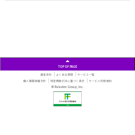
投
稿
ナ
ビ
ゲ
ー
シ
ョ
ン
TOP OF PAGE
運営会社
よくある質問
サービス一覧
個人情報保護方針
特定商取引法に基づく表示
サービス利用規約
© Rakuten Group, Inc.