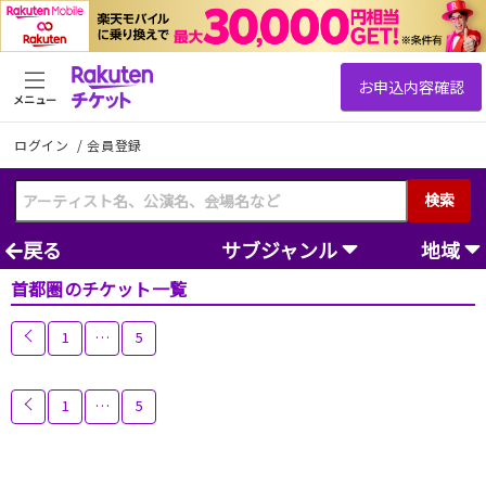
メニュー
ログイン
/
会員登録
検索
戻る
サブジャンル
地域
首都圏のチケット一覧
投
1
…
5
稿
ナ
ビ
投
1
…
5
ゲ
稿
ー
ナ
シ
ビ
ョ
ゲ
ン