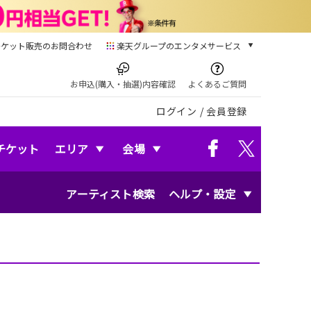
チケット販売のお問合わせ
楽天グループのエンタメサービス
チケット
楽天チケット
お申込(購入・抽選)内容確認
よくあるご質問
本/ゲーム/CD/DVD
ログイン
/
会員登録
楽天ブックス
電子書籍
楽天Kobo
チケット
エリア
会場
雑誌読み放題
楽天マガジン
アーティスト検索
ヘルプ・設定
音楽配信
楽天ミュージック
動画配信
楽天TV
動画配信ガイド
Rakuten PLAY
無料テレビ
Rチャンネル