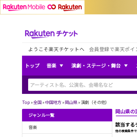
ようこそ楽天チケットへ
会員登録で楽天ポイ
トップ
音楽
演劇・ステージ・舞台
Top
»
全国
»
中国地方
»
岡山県
»
演劇（その他）
岡山県の
ジャンル一覧
該当する
音楽
他の検索条件で