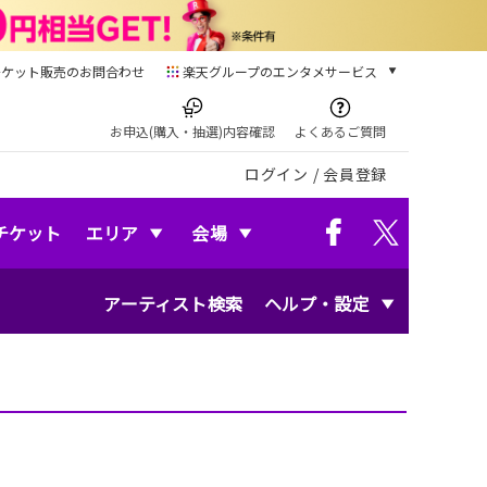
チケット販売のお問合わせ
楽天グループのエンタメサービス
チケット
楽天チケット
お申込(購入・抽選)内容確認
よくあるご質問
本/ゲーム/CD/DVD
ログイン
/
会員登録
楽天ブックス
電子書籍
楽天Kobo
チケット
エリア
会場
雑誌読み放題
楽天マガジン
アーティスト検索
ヘルプ・設定
音楽配信
楽天ミュージック
動画配信
楽天TV
動画配信ガイド
Rakuten PLAY
無料テレビ
Rチャンネル