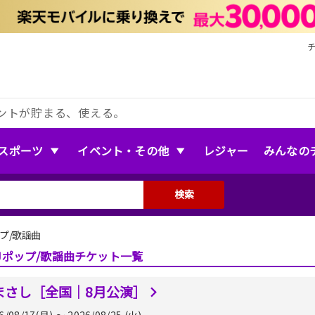
ントが貯まる、使える。
スポーツ
イベント・その他
レジャー
みんなの
検索
ップ/歌謡曲
Jポップ/歌謡曲チケット一覧
まさし［全国｜8月公演］
6/08/17(月) 〜 2026/08/25 (火)