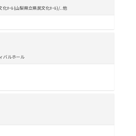
エンタメニュース
ﾙ(山梨県立県民文化ﾎｰﾙ)/...他
推し楽
ィバルホール