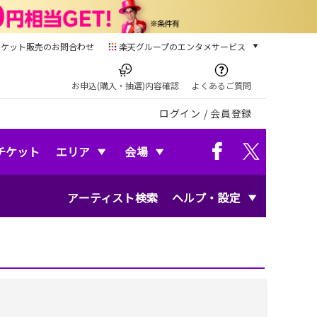
チケット販売のお問合わせ
楽天グループのエンタメサービス
チケット
楽天チケット
お申込(購入・抽選)内容確認
よくあるご質問
本/ゲーム/CD/DVD
ログイン
/
会員登録
楽天ブックス
電子書籍
楽天Kobo
チケット
エリア
会場
雑誌読み放題
楽天マガジン
アーティスト検索
ヘルプ・設定
音楽配信
楽天ミュージック
動画配信
楽天TV
動画配信ガイド
Rakuten PLAY
無料テレビ
Rチャンネル