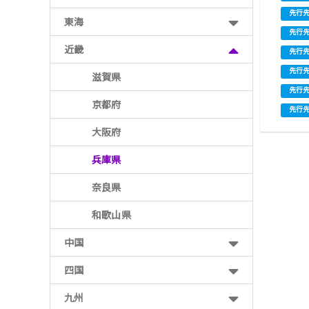
先行
東海
先行
近畿
先行
先行
滋賀県
先行
京都府
先行
大阪府
投
兵庫県
稿
ナ
奈良県
ビ
ゲ
ー
和歌山県
シ
ョ
中国
ン
四国
九州