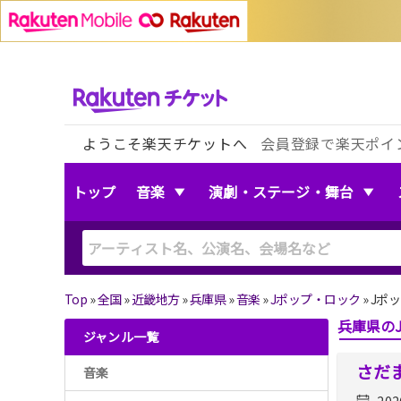
ようこそ楽天チケットへ
会員登録で楽天ポイ
トップ
音楽
演劇・ステージ・舞台
Top
»
全国
»
近畿地方
»
兵庫県
»
音楽
»
Jポップ・ロック
»
Jポ
兵庫県の
ジャンル一覧
さだ
音楽
202