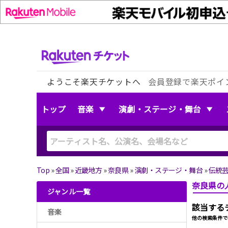
ようこそ楽天チケットへ
会員登録で楽天ポイ
トップ
音楽
演劇・ステージ・舞台
Top
»
全国
»
近畿地方
»
奈良県
»
演劇・ステージ・舞台
»
伝統
奈良県の
ジャンル一覧
該当する
音楽
他の検索条件で