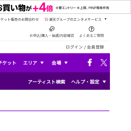
チケット販売のお問合わせ
楽天グループのエンタメサービス
チケット
楽天チケット
お申込(購入・抽選)内容確認
よくあるご質問
本/ゲーム/CD/DVD
ログイン
/
会員登録
楽天ブックス
電子書籍
楽天Kobo
チケット
エリア
会場
雑誌読み放題
楽天マガジン
アーティスト検索
ヘルプ・設定
音楽配信
楽天ミュージック
動画配信
楽天TV
動画配信ガイド
Rakuten PLAY
無料テレビ
Rチャンネル