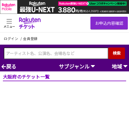
メニュー
ログイン
/
会員登録
検索
戻る
サブジャンル
地域
大阪府のチケット一覧
投
稿
ナ
ビ
ゲ
ー
シ
ョ