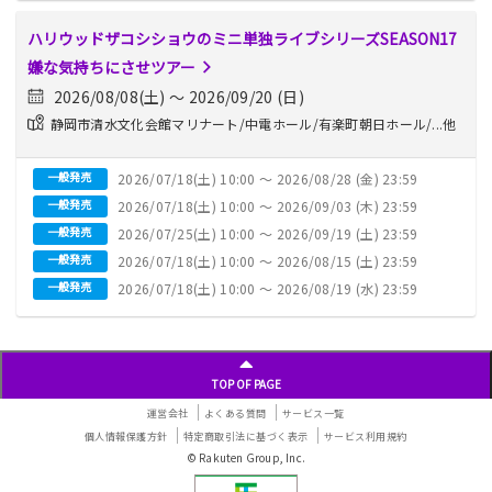
ハリウッドザコシショウのミニ単独ライブシリーズSEASON17
嫌な気持ちにさせツアー
2026/08/08(土) 〜 2026/09/20 (日)
静岡市清水文化会館マリナート/中電ホール/有楽町朝日ホール/...他
一般発売
2026/07/18(土) 10:00 〜 2026/08/28 (金) 23:59
一般発売
2026/07/18(土) 10:00 〜 2026/09/03 (木) 23:59
一般発売
2026/07/25(土) 10:00 〜 2026/09/19 (土) 23:59
一般発売
2026/07/18(土) 10:00 〜 2026/08/15 (土) 23:59
一般発売
2026/07/18(土) 10:00 〜 2026/08/19 (水) 23:59
投
稿
ナ
TOP OF PAGE
ビ
ゲ
運営会社
よくある質問
サービス一覧
ー
個人情報保護方針
特定商取引法に基づく表示
サービス利用規約
シ
© Rakuten Group, Inc.
ョ