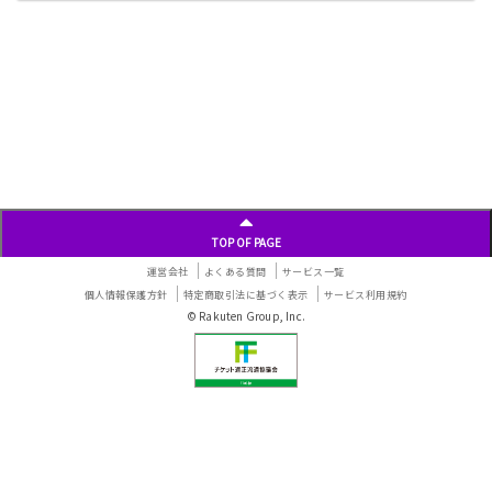
投
稿
ナ
ビ
ゲ
ー
シ
ョ
ン
TOP OF PAGE
運営会社
よくある質問
サービス一覧
個人情報保護方針
特定商取引法に基づく表示
サービス利用規約
© Rakuten Group, Inc.