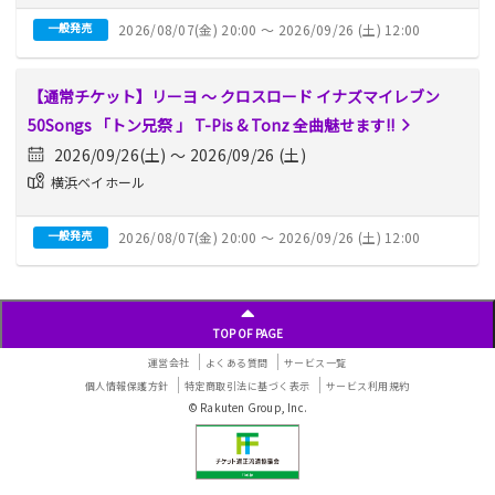
一般発売
2026/08/07(金) 20:00 〜 2026/09/26 (土) 12:00
【通常チケット】リーヨ 〜 クロスロード イナズマイレブン
50Songs 「トン兄祭 」 T-Pis & Tonz 全曲魅せます!!
2026/09/26(土) 〜 2026/09/26 (土)
横浜ベイホール
一般発売
2026/08/07(金) 20:00 〜 2026/09/26 (土) 12:00
投
稿
ナ
TOP OF PAGE
ビ
ゲ
運営会社
よくある質問
サービス一覧
ー
個人情報保護方針
特定商取引法に基づく表示
サービス利用規約
シ
© Rakuten Group, Inc.
ョ
ン