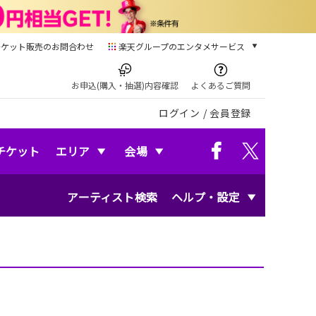
チケット販売のお問合わせ
楽天グループのエンタメサービス
チケット
楽天チケット
お申込(購入・抽選)内容確認
よくあるご質問
本/ゲーム/CD/DVD
ログイン
/
会員登録
楽天ブックス
電子書籍
楽天Kobo
チケット
エリア
会場
雑誌読み放題
楽天マガジン
アーティスト検索
ヘルプ・設定
音楽配信
楽天ミュージック
動画配信
楽天TV
動画配信ガイド
Rakuten PLAY
無料テレビ
Rチャンネル