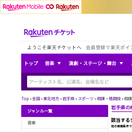
ようこそ楽天チケットへ
会員登録で楽天ポイ
トップ
音楽
演劇・ステージ・舞台
Top
»
全国
»
東北地方
»
岩手県
»
スポーツ
»
相撲・格闘技
»
相撲
岩手県の
ジャンル一覧
該当する
音楽
他の検索条件で