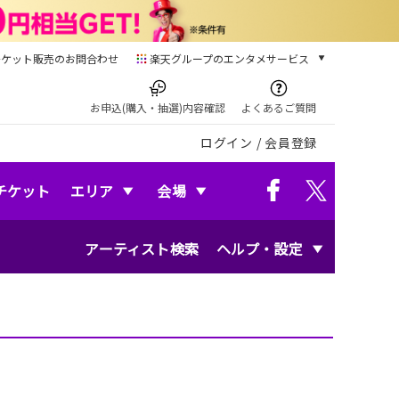
チケット販売のお問合わせ
楽天グループのエンタメサービス
チケット
楽天チケット
お申込(購入・抽選)内容確認
よくあるご質問
本/ゲーム/CD/DVD
ログイン
/
会員登録
楽天ブックス
電子書籍
楽天Kobo
チケット
エリア
会場
雑誌読み放題
楽天マガジン
アーティスト検索
ヘルプ・設定
音楽配信
楽天ミュージック
動画配信
楽天TV
動画配信ガイド
Rakuten PLAY
無料テレビ
Rチャンネル