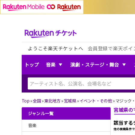
ようこそ楽天チケットへ
会員登録で楽天ポイ
トップ
音楽
演劇・ステージ・舞台
Top
»
全国
»
東北地方
»
宮城県
»
イベント・その他
»
マジック
宮城県の
ジャンル一覧
該当する
音楽
他の検索条件で