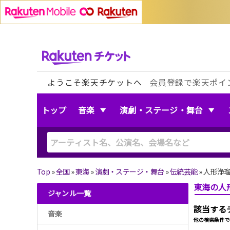
ようこそ楽天チケットへ
会員登録で楽天ポイ
トップ
音楽
演劇・ステージ・舞台
Top
»
全国
»
東海
»
演劇・ステージ・舞台
»
伝統芸能
»
人形浄
東海の人
ジャンル一覧
該当する
音楽
他の検索条件で