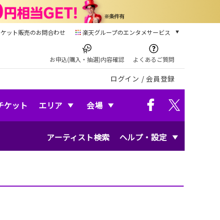
チケット販売のお問合わせ
楽天グループのエンタメサービス
チケット
楽天チケット
お申込(購入・抽選)内容確認
よくあるご質問
本/ゲーム/CD/DVD
ログイン
/
会員登録
楽天ブックス
電子書籍
楽天Kobo
チケット
エリア
会場
雑誌読み放題
楽天マガジン
アーティスト検索
ヘルプ・設定
音楽配信
楽天ミュージック
動画配信
楽天TV
動画配信ガイド
Rakuten PLAY
無料テレビ
Rチャンネル