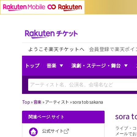
ようこそ楽天チケットへ
会員登録で楽天ポイ
トップ
音楽
演劇・ステージ・舞台
Top
»
音楽
» アーティスト »
sora tob sakana
sor
関連ページ.サイト
ライブ・コ
公式サイト
メールでお