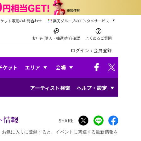
チケット販売のお問合わせ
楽天グループのエンタメサービス
チケット
楽天チケット
お申込(購入・抽選)内容確認
よくあるご質問
本/ゲーム/CD/DVD
ログイン
/
会員登録
楽天ブックス
電子書籍
楽天Kobo
チケット
エリア
会場
雑誌読み放題
楽天マガジン
アーティスト検索
ヘルプ・設定
音楽配信
楽天ミュージック
動画配信
楽天TV
ット情報
動画配信ガイド
SHARE
Rakuten PLAY
。お気に入りに登録すると、イベントに関連する最新情報を
無料テレビ
Rチャンネル