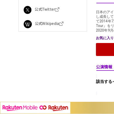
公式Twitter
日本のアイ
し成長して
て2014年
公式Wikipedia
Tour』
2020年
お気に入り登
公演情報
該当する