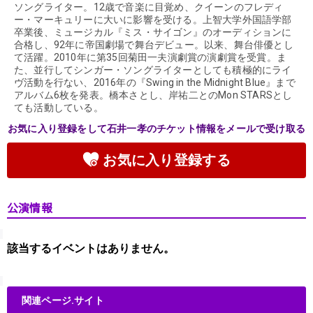
ソングライター。12歳で音楽に目覚め、クイーンのフレディ
ー・マーキュリーに大いに影響を受ける。上智大学外国語学部
卒業後、ミュージカル『ミス・サイゴン』のオーディションに
合格し、92年に帝国劇場で舞台デビュー。以来、舞台俳優とし
て活躍。2010年に第35回菊田一夫演劇賞の演劇賞を受賞。ま
た、並行してシンガー・ソングライターとしても積極的にライ
ヴ活動を行ない、2016年の『Swing in the Midnight Blue』まで
アルバム6枚を発表。橋本さとし、岸祐二とのMon STARSとし
ても活動している。
お気に入り登録をして石井一孝のチケット情報をメールで受け取る
お気に入り登録する
公演情報
該当するイベントはありません。
関連ページ.サイト