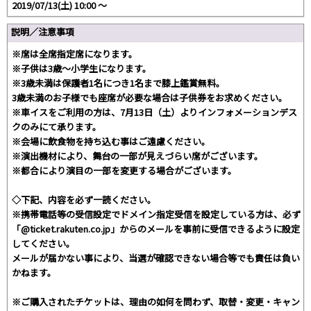
2019/07/13(土) 10:00 〜
説明／注意事項
※席は全席指定席になります。
※子供は3歳～小学生になります。
※3歳未満は保護者1名につき1名まで膝上鑑賞無料。
3歳未満のお子様でも座席が必要な場合は子供券をお求めください。
※車イスをご利用の方は、7月13日（土）よりインフォメーションデス
クのみにて承ります。
※会場に飲食物を持ち込む事はご遠慮ください。
※演出機材により、舞台の一部が見えづらい席がございます。
※都合により演目の一部を変更する場合がございます。
◇下記、内容を必ず一読ください。
※携帯電話等の受信設定でドメイン指定受信を設定している方は、必ず
「@ticket.rakuten.co.jp」からのメールを事前に受信できるように設定
してください。
メールが届かない事により、当選が確認できない場合等でも責任は負い
かねます。
※ご購入されたチケットは、理由の如何を問わず、取替・変更・キャン