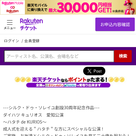
メニュー
ログイン
/
会員登録
検索
---シルク・ドゥ・ソレイユ創設30周年記念作品---
ダイハツ キュリオス 愛知
公演
～ハタチ de KURIOS～
成人式を迎える＂ハタチ＂な方にスペシャルな公演！
ご家族、お友達とシルク・ドゥ・ソレイユを見て二十歳を祝おう！