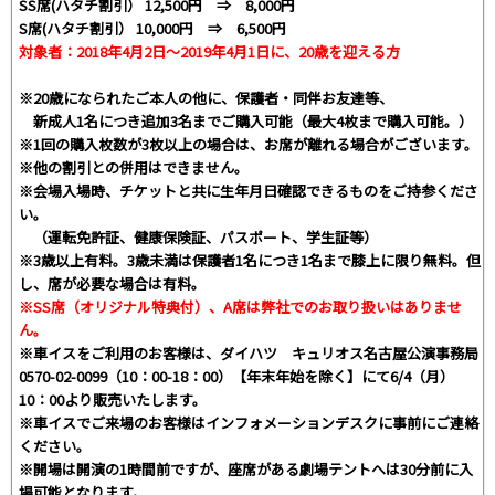
SS席(ハタチ割引） 12,500円 ⇒ 8,000円
S席(ハタチ割引） 10,000円 ⇒ 6,500円
対象者：2018年4月2日～2019年4月1日に、20歳を迎える方
※20歳になられたご本人の他に、保護者・同伴お友達等、
新成人1名につき追加3名までご購入可能（最大4枚まで購入可能。）
※1回の購入枚数が3枚以上の場合は、お席が離れる場合がございます。
※他の割引との併用はできません。
※会場入場時、チケットと共に生年月日確認できるものをご持参くださ
い。
（運転免許証、健康保険証、パスポート、学生証等）
※3歳以上有料。3歳未満は保護者1名につき1名まで膝上に限り無料。但
し、席が必要な場合は有料。
※SS席（オリジナル特典付）、A席は弊社でのお取り扱いはありませ
ん。
※車イスをご利用のお客様は、ダイハツ キュリオス名古屋公演事務局
0570-02-0099（10：00-18：00）【年末年始を除く】にて6/4（月）
10：00より販売いたします。
※車イスでご来場のお客様はインフォメーションデスクに事前にご連絡
ください。
※開場は開演の1時間前ですが、座席がある劇場テントへは30分前に入
場可能となります。