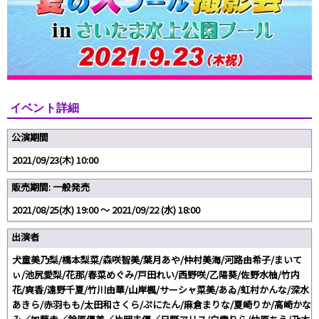
イベント詳細
公演期間
2021/09/23(木) 10:00
販売期間: 一般発売
2021/08/25(水) 19:00 〜 2021/09/22 (水) 18:00
出演者
犬童美乃梨/橋本梨菜/森咲智美/葉月あや/仲村美海/河路由希子/まいて
ぃ/池尻愛梨/花那/春菜めぐみ/戸田れい/西野咲/乙陽葵/佐野水柚/竹内
花/爽香/遠野千夏/竹川由華/山岸楓/サーシャ菜美/あゐ/虹村かんな/深水
あきら/赤羽もも/太田和さくら/ぷにたん/麻倉まりな/夏崎りか/高崎かな