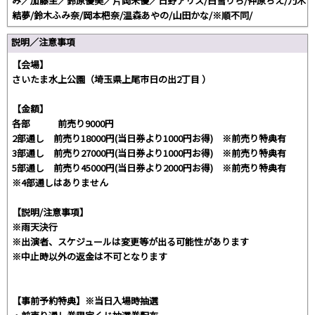
み／加藤圭／鈴原優美／片岡未優／日野アリス/白雪りら/仲原ちえ/乃木
結夢/鈴木ふみ奈/岡本杷奈/温森あやの/山田かな/※順不同/
説明／注意事項
【会場】
さいたま水上公園（埼玉県上尾市日の出2丁目 ）
【金額】
各部 前売り9000円
2部通し 前売り18000円(当日券より1000円お得) ※前売り特典有
3部通し 前売り27000円(当日券より1000円お得) ※前売り特典有
5部通し 前売り45000円(当日券より2000円お得) ※前売り特典有
※4部通しはありません
【説明/注意事項】
※雨天決行
※出演者、スケジュールは変更等が出る可能性があります
※中止時以外の返金は不可となります
【事前予約特典】※当日入場時抽選