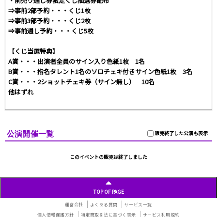
・前売り通し券限定くじ抽選券配布
⇒事前2部予約・・・くじ1枚
⇒事前3部予約・・・くじ2枚
⇒事前通し予約・・・くじ5枚
【くじ当選特典】
A賞・・・出演者全員のサイン入り色紙1枚 1名
B賞・・・指名タレント1名のソロチェキ付きサイン色紙1枚 3名
C賞・・・2ショットチェキ券（サイン無し） 10名
他はずれ
公演開催一覧
販売終了した公演も表示
このイベントの販売は終了しました
TOP OF PAGE
運営会社
よくある質問
サービス一覧
個人情報保護方針
特定商取引法に基づく表示
サービス利用規約