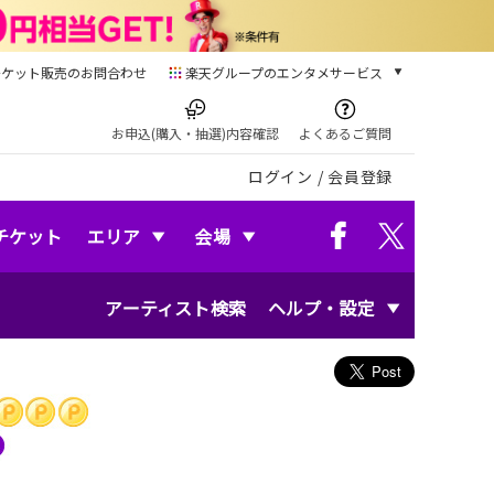
チケット販売のお問合わせ
楽天グループのエンタメサービス
チケット
楽天チケット
お申込(購入・抽選)内容確認
よくあるご質問
本/ゲーム/CD/DVD
ログイン
/
会員登録
楽天ブックス
電子書籍
楽天Kobo
チケット
エリア
会場
雑誌読み放題
楽天マガジン
アーティスト検索
ヘルプ・設定
音楽配信
楽天ミュージック
動画配信
楽天TV
動画配信ガイド
Rakuten PLAY
無料テレビ
Rチャンネル