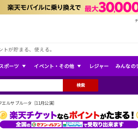
ントが貯まる、使える。
スポーツ
イベント・その他
レジャー
みんなの
検索
エルサ ブルータ［11月公演］