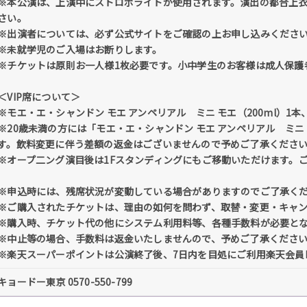
※本公演は、上演中にストロボライトが使用されます。演出の都合上
さい。
※出演者については、必ず公式サイトをご確認の上お申し込みくださ
※未就学児のご入場はお断りします。
※チケットは原則お一人様1枚必要です。小中学生のお客様は成人保護
＜VIP席について＞
※モエ・エ・シャンドン モエ アンペリアル ミニ モエ（200ml）
※20歳未満の方には「モエ・エ・シャンドン モエ アンペリアル ミ
す。飲料変更に伴う差額の返金はございませんので予めご了承くださ
※オープ二ング演目後は1Fスタンディングにもご移動いただけます。
※申込時には、残席状況が変動している場合がありますのでご了承く
※ご購入されたチケットは、理由の如何を問わず、取替・変更・キャ
※購入時、チケット代の他にシステム利用料等、各種手数料が必要と
※中止等の場合、手数料は返金いたしませんので、予めご了承くださ
※楽天スーパーポイントは公演終了後、7日内を目処にご利用楽天会員
キョードー東京 0570-550-799