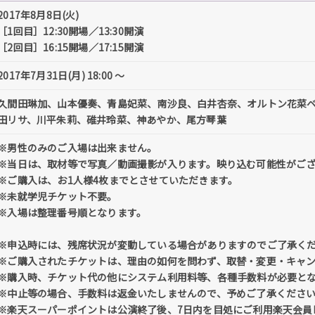
2017年8月8日(火)
［1回目］12:30開場／13:30開演
［2回目］16:15開場／17:15開演
2017年7月31日(月) 18:00 〜
久間田琳加、山本優奏、青島妃菜、南沙良、白井杏奈、オルトン花菜
田リサ、川平朱莉、碓井玲菜、神あやか、尾方琴葉
※男性のみのご入場は出来ません。
※当日は、取材等で写真／動画撮影が入ります。映り込む可能性がご
※ご購入は、お1人様4枚までとさせていただきます。
※未就学児チケット不要。
※入場は整理番号順となります。
※申込時には、残席状況が変動している場合がありますのでご了承く
※ご購入されたチケットは、理由の如何を問わず、取替・変更・キャ
※購入時、チケット代の他にシステム利用料等、各種手数料が必要と
※中止等の場合、手数料は返金いたしませんので、予めご了承くださ
※楽天スーパーポイントは公演終了後、7日内を目処にご利用楽天会員