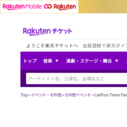
ようこそ楽天チケットへ
会員登録で楽天ポイ
トップ
音楽
演劇・ステージ・舞台
Top
»
イベント・その他
»
その他イベント
»
LesPros Teens Fes