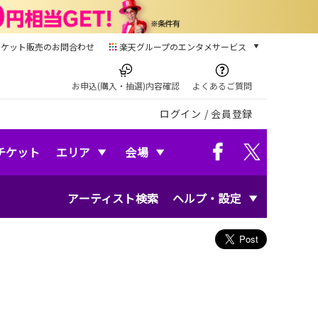
チケット販売のお問合わせ
楽天グループのエンタメサービス
チケット
楽天チケット
お申込(購入・抽選)内容確認
よくあるご質問
本/ゲーム/CD/DVD
ログイン
/
会員登録
楽天ブックス
電子書籍
楽天Kobo
チケット
エリア
会場
雑誌読み放題
楽天マガジン
アーティスト検索
ヘルプ・設定
音楽配信
楽天ミュージック
動画配信
楽天TV
動画配信ガイド
Rakuten PLAY
無料テレビ
Rチャンネル