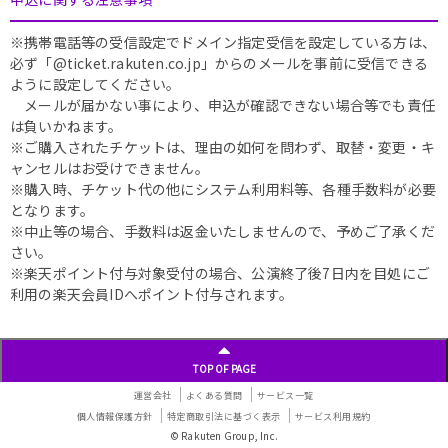
※携帯電話等の受信設定でドメイン指定受信を設定している方は、
必ず「@ticket.rakuten.co.jp」からのメールを事前に受信できる
ように設定してください。
メールが届かない事により、申込が確認できない場合等でも責任
は負いかねます。
※ご購入されたチケットは、理由の如何を問わず、取替・変更・キ
ャンセルはお受けできません。
※購入時、チケット代の他にシステム利用料等、各種手数料が必要
となります。
※中止等の場合、手数料は返金いたしませんので、予めご了承くだ
さい。
※楽天ポイント付与対象受付の場合、公演終了後7日内を目処にご
利用の楽天会員IDへポイント付与されます。
TOP OF PAGE
運営会社
よくある質問
サービス一覧
個人情報保護方針
特定商取引法に基づく表示
サービス利用規約
© Rakuten Group, Inc.