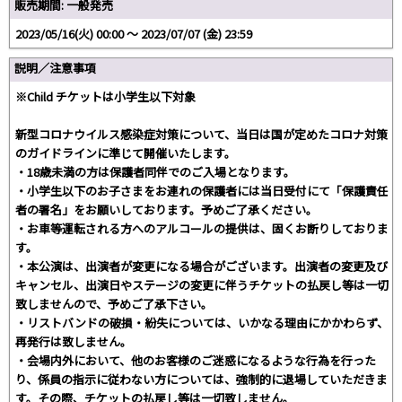
販売期間: 一般発売
2023/05/16(火) 00:00 〜 2023/07/07 (金) 23:59
説明／注意事項
※Child チケットは小学生以下対象
新型コロナウイルス感染症対策について、当日は国が定めたコロナ対策
のガイドラインに準じて開催いたします。
・18歳未満の方は保護者同伴でのご入場となります。
・小学生以下のお子さまをお連れの保護者には当日受付にて「保護責任
者の署名」をお願いしております。予めご了承ください。
・お車等運転される方へのアルコールの提供は、固くお断りしておりま
す。
・本公演は、出演者が変更になる場合がございます。出演者の変更及び
キャンセル、出演日やステージの変更に伴うチケットの払戻し等は一切
致しませんので、予めご了承下さい。
・リストバンドの破損・紛失については、いかなる理由にかかわらず、
再発行は致しません。
・会場内外において、他のお客様のご迷惑になるような行為を行った
り、係員の指示に従わない方については、強制的に退場していただきま
す。その際、チケットの払戻し等は一切致しません。