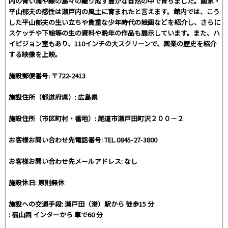
内の青い海や緑の島々の織り成す豊かな自然の中で育ちました。画家・
平山郁夫の感性は瀬戸内の風土に育まれたと言えます。館内では、こう
した平山郁夫の生い立ちや貴重な少年時代の絵画などを紹介し、さらに
スケッチや下絵等の生の資料や晩年の作品も展示しています。また、ハ
イビジョン室もあり、110インチの大スクリーンで、画業の歴史を紹介
する映像を上映。
施設郵便番号: 〒722-2413
施設住所（都道府県）: 広島県
施設住所（市区町村・番地）: 尾道市瀬戸田町沢２００－２
お客様お問い合わせ先電話番号: TEL.0845-27-3800
お客様お問い合わせ先メールアドレス: なし
施設休日: 原則無休
施設への交通手段: 瀬戸田（港）駅から 徒歩15 分
: 福山西 インターから 車で60 分