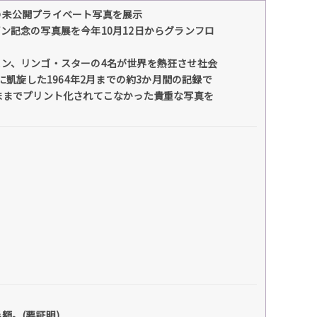
の未公開プライベート写真を展示
ン記念の写真展を今年10月12日からグランフロ
ン、リンゴ・スターの4名が世界を熱狂させ社会
に凱旋した1964年2月までの約3か月間の記録で
ままでプリント化されてこなかった貴重な写真を
額。(要証明)