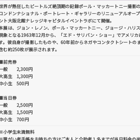
世界が熱狂したビートルズ絶頂期の記録ポール・マッカートニー撮影
ロンドンナショナル・ポートレート・ギャラリーのリニューアルオープ
ント大阪北館ナレッジキャピタルイベントラボにて開催。
本展は、ジョン・レノン、ポール・マッカートニー、ジョージ・ハリス
現象となる1963年12月から、「エド・サリバン・ショー」でアメリカ
す。彼自身が撮影したものや、60年前からネガやコンタクトシートの
含む約250枚が展示されます。
■前売券
一般 2,300円
大高生 1,300円
中小生 500円
■当日券
一般 2,500円
大高生 1,500円
中小生 700円
※小学生未満無料
※障がい者手帳をお持ちの方はご本人と介助者１名までが当日料金の半