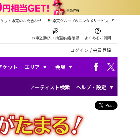
チケット販売のお問合わせ
楽天グループのエンタメサービス
チケット
楽天チケット
お申込(購入・抽選)内容確認
よくあるご質問
本/ゲーム/CD/DVD
ログイン
/
会員登録
楽天ブックス
電子書籍
楽天Kobo
チケット
エリア
会場
雑誌読み放題
楽天マガジン
アーティスト検索
ヘルプ・設定
音楽配信
楽天ミュージック
動画配信
楽天TV
動画配信ガイド
Rakuten PLAY
無料テレビ
Rチャンネル