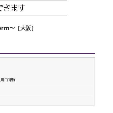
エンタメニュース
推し楽
Storm〜［大阪］
場口1階)