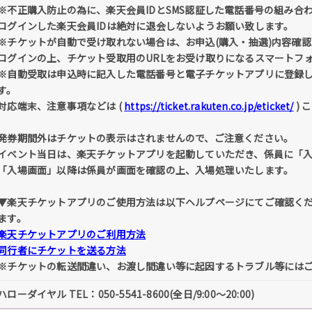
※不正購入防止の為に、楽天会員IDとSMS認証した電話番号の組み合
ログインした楽天会員IDは絶対に退会しないようお願い致します。
※チケットが自動で受け取れない場合は、お申込(購入・抽選)内容確認 
ログインの上、チケット受取用のURLをお受け取りになるスマートフ
※自動受取は申込時に記入した電話番号と電子チケットアプリに登録
す。
対応端末、注意事項などは (
https://ticket.rakuten.co.jp/eticket/
) 
発券期間外はチケットの表示はされませんので、ご注意ください。
イベント当日は、楽天チケットアプリを起動していただき、係員に「
「入場画面」以降は係員が画面を確認の上、入場処理いたします。
▼楽天チケットアプリのご使用方法は以下ヘルプページにてご確認く
ます。
楽天チケットアプリのご利用方法
同行者にチケットを送る方法
※チケットの転送間違い、お渡し間違い等に起因するトラブル等には
ハローダイヤル TEL：050-5541-8600(全日/9:00～20:00)