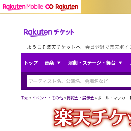
ようこそ楽天チケットへ
会員登録で楽天ポイ
トップ
音楽
演劇・ステージ・舞台
Top
»
イベント・その他
»
博覧会・展示会
»
ポール・マッカートニー写