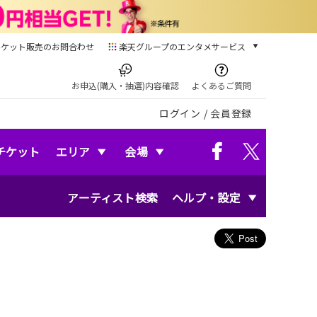
チケット販売のお問合わせ
楽天グループのエンタメサービス
チケット
楽天チケット
お申込(購入・抽選)内容確認
よくあるご質問
本/ゲーム/CD/DVD
ログイン
/
会員登録
楽天ブックス
電子書籍
楽天Kobo
チケット
エリア
会場
雑誌読み放題
楽天マガジン
アーティスト検索
ヘルプ・設定
音楽配信
楽天ミュージック
動画配信
楽天TV
動画配信ガイド
Rakuten PLAY
無料テレビ
Rチャンネル