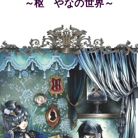
～枢 やなの世界～