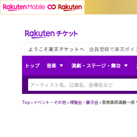
ようこそ楽天チケットへ
会員登録で楽天ポイ
トップ
音楽
演劇・ステージ・舞台
Top
»
イベント・その他
»
博覧会・展示会
»
黒執事原画展〜枢 