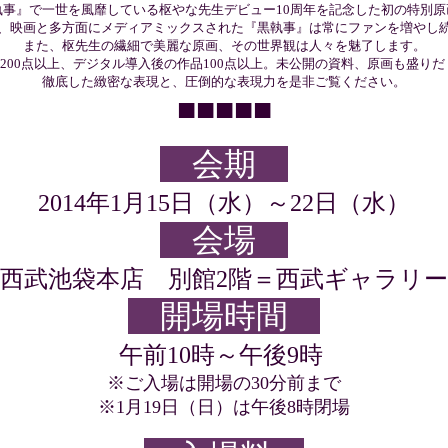
執事』で一世を風靡している枢やな先生デビュー10周年を記念した初の特別原
、映画と多方面にメディアミックスされた『黒執事』は常にファンを増やし
また、枢先生の繊細で美麗な原画、その世界観は人々を魅了します。
200点以上、デジタル導入後の作品100点以上。未公開の資料、原画も盛りだ
徹底した緻密な表現と、圧倒的な表現力を是非ご覧ください。
■■■■■
会期
2014年1月15日（水）～22日（水）
会場
西武池袋本店 別館2階＝西武ギャラリー
開場時間
午前10時～午後9時
※ご入場は開場の30分前まで
※1月19日（日）は午後
8
時閉場