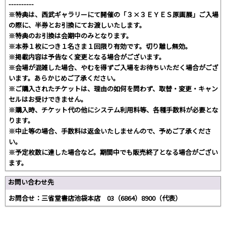
----------
※特典は、西武ギャラリーにて開催の「３×３ＥＹＥＳ原画展」ご入場
の際に、半券とお引換にてお渡しいたします。
※特典のお引換は会期中のみとなります。
※本券１枚につき１名さま１回限り有効です。切り離し無効。
※掲載内容は予告なく変更となる場合がございます。
※会場が混雑した場合、やむを得ずご入場をお待ちいただく場合がござ
います。あらかじめご了承ください。
※ご購入されたチケットは、理由の如何を問わず、取替・変更・キャン
セルはお受けできません。
※購入時、チケット代の他にシステム利用料等、各種手数料が必要とな
ります。
※中止等の場合、手数料は返金いたしませんので、予めご了承くださ
い。
※予定枚数に達した場合など。期間中でも販売終了となる場合がござい
ます。
お問い合わせ先
お問合せ：三省堂書店池袋本店 03（6864）8900（代表）