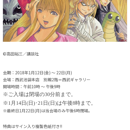
©
高田裕三／講談社
会期：2018年1月12日(金) ～ 22日(月)
会場：西武池袋本店 別館2階＝西武ギャラリー
開場時間：午前10時 ～ 午後9
時
※ご入場は閉場の30分前まで。
※1月14日(日)･21日(日)は午後8時まで。
※最終日1月22日(月)は当会場のみ午後6時閉場。
特典はサイン入り複製色紙付き
!!