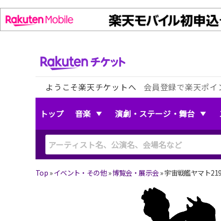
ようこそ楽天チケットへ
会員登録で楽天ポイ
トップ
音楽
演劇・ステージ・舞台
Top
»
イベント・その他
»
博覧会・展示会
»
宇宙戦艦ヤマト21