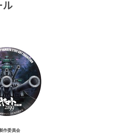
ール
委員会