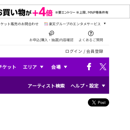
チケット販売のお問合わせ
楽天グループのエンタメサービス
チケット
楽天チケット
お申込(購入・抽選)内容確認
よくあるご質問
本/ゲーム/CD/DVD
ログイン
/
会員登録
楽天ブックス
電子書籍
楽天Kobo
チケット
エリア
会場
雑誌読み放題
楽天マガジン
アーティスト検索
ヘルプ・設定
音楽配信
楽天ミュージック
動画配信
楽天TV
動画配信ガイド
Rakuten PLAY
無料テレビ