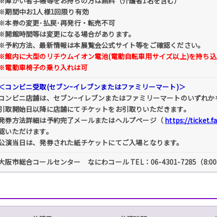
※障がい者手帳等をお持ちの方は無料（介護者1名を含む）
※期間中お1人様1回限り有効
※本券の変更･払戻･再発行・転売不可
※開館時間等は変更になる場合があります。
※予約方法、最新情報は本展覧会公式サイト等をご確認ください。
※館内に大型のリチウムイオン電池(電動自転車用サイズ以上)を持ち
※電動車椅子の乗り入れは可
＜コンビニ受取(セブンｰイレブンまたはファミリーマート)＞
コンビニ店舗は、セブンｰイレブンまたはファミリーマートのいずれか
引取開始日以降に店舗にてチケットをお引取りいただきます。
発券方法詳細は予約完了メールまたはヘルプページ（
https://ticket.
認いただけます。
公演当日は、発券された紙チケットにてご入場となります。
大阪市総合コールセンター なにわコール TEL：06-4301-7285（8:00