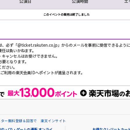
公演日
公演時間
エ
このイベントの販売は終了しました
「@ticket.rakuten.co.jp」からのメールを事前に受信できるよ
責任は負いかねます。
・キャンセルはお受けできません。
必要となります。
ください。
ご利用の楽天会員IDへポイントが進呈されます。
ニター無料登録＆回答で 楽天インサイト
VD・CD・ゲームの通販 オンライ
お得なクレジットカード