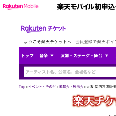
ようこそ楽天チケットへ
会員登録で楽天ポイ
トップ
音楽
演劇・ステージ・舞台
Top
»
イベント・その他
»
博覧会・展示会
»
大阪･関西万博開