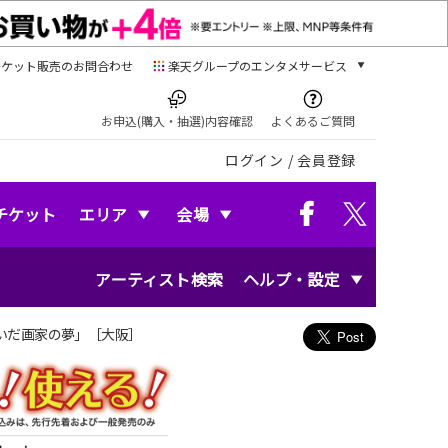
チケット販売のお問合わせ
楽天グループのエンタメサービス
チケット
楽天チケット
お申込(購入・抽選)内容確認
よくあるご質問
本/ゲーム/CD/DVD
ログイン
/
会員登録
楽天ブックス
電子書籍
楽天Kobo
チケット
エリア
会場
雑誌読み放題
楽天マガジン
アーティスト検索
ヘルプ・設定
音楽配信
楽天ミュージック
動画配信
いだ画家の夢」［大阪］
楽天TV
動画配信ガイド
Rakuten PLAY
無料テレビ
Rチャンネル