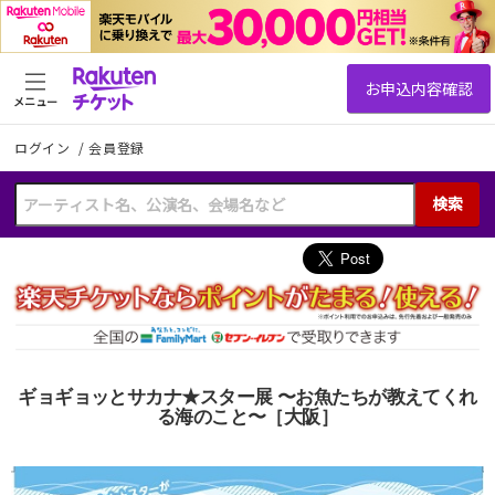
メニュー
ログイン
/
会員登録
検索
ギョギョッとサカナ★スター展 〜お魚たちが教えてくれ
る海のこと〜［大阪］