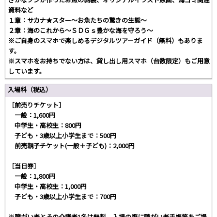
資料など
１章：サカナ★スター～お魚たちの驚きの生態～
２章：海のこれから～ＳＤＧｓ豊かな海を守ろう～
※ご自身のスマホで楽しめるデジタルツアーガイド（無料）もありま
す。
※スマホをお持ちでない方は、貸し出し用スマホ（台数限定）もご用意
しています。
入場料（税込）
［前売りチケット］
一般：1,600円
中学生・高校生：800円
子ども・3歳以上小学生まで：500円
前売親子チケット(一般＋子ども)：2,000円
［当日券］
一般：1,800円
中学生・高校生：1,000円
子ども・3歳以上小学生まで：700円
※障がい者とその介護者1名は無料。入場の際に障がい者手帳等をご提