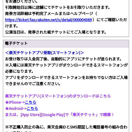
をお選びください。
引取開始日以降に店舗にてチケットをお引取りいただきます。
発券方法詳細は予約完了メールまたはヘルプページ（
https://ticket.faq.rakuten.net/s/detail/000004369
）にてご確認いただ
けます。
公演当日は、発券された紙チケットにてご入場となります。
電子チケット
＜楽天チケットアプリ受取(スマートフォン)＞
お受け取りは入金完了後、自動的にアプリにチケットが送られます。
※入場には楽天チケットアプリがダウンロードできるスマートフォンが
必要になります。
アプリをダウンロードできるスマートフォンをお持ちでない方はご入場
できませんのでご注意ください。
楽天チケットアプリ(スマートフォン)のダウンロードはこちら
★iPhone→
こちら
★Android→
こちら
または、[App Store][Google Play]で「楽天チケット」で検索！
※不正購入防止の為に、楽天会員IDとSMS認証した電話番号の組み合わ