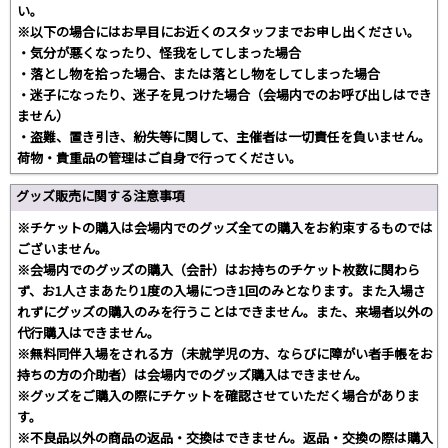
い。
※以下の場合にはお早目にお近くのスタッフまでお申し出ください。
・気分が悪くなったり、怪我をしてしまった場合
・落とし物を拾った場合、または落とし物をしてしまった場合
・迷子になったり、迷子を見つけた場合（会場内でのお呼び出しはでき
ません）
・盗難、置き引き、紛失等に関して、主催者は一切責任を負いません。
荷物・貴重品の管理はご自身で行ってください。
グッズ販売に関する注意事項
※チケットの購入は会場内でのグッズ全ての購入をお約束するものでは
ございません。
※会場内でのグッズの購入（会計）はお持ちのチケット枚数に関わら
ず、お1人さまあたり1度の入場につき1回のみとなります。また入場さ
れずにグッズの購入のみを行うことはできません。また、来場者以外の
代行購入はできません。
※無料同伴入場をされる方（未就学児の方、ならびに障がい者手帳をお
持ちの方の介助者）は会場内でのグッズ購入はできません。
※グッズをご購入の際にチケットを確認させていただく場合がありま
す。
※不良品以外の商品の返品・交換はできません。返品・交換の際は購入