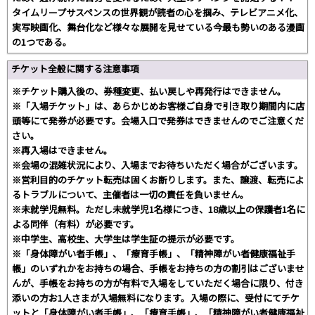
タイムリープサスペンスの世界観が読者の心を掴み、テレビアニメ化、
実写映画化、舞台化など様々な展開を見せている今最も勢いのある漫画
の1つである。
チケット全般に関する注意事項
※チケット購入後の、券種変更、払い戻しや再発行はできません。
※「入場チケット」は、あらかじめお客様ご自身で引き取り期間内に店
頭等にて発券が必要です。会場入口で発券はできませんのでご注意くだ
さい。
※再入場はできません。
※会場の混雑状況により、入場までお待ちいただく場合がございます。
※営利目的のチケット転売は固くお断りします。また、譲渡、転売によ
るトラブルについて、主催者は一切の責任を負いません。
※未就学児無料。ただし未就学児1名様につき、18歳以上の保護者1名に
よる同伴（有料）が必要です。
※中学生、高校生、大学生は学生証の提示が必要です。
※「身体障がい者手帳」、「療育手帳」、「精神障がい者健康福祉手
帳」のいずれかをお持ちの場合、手帳をお持ちの方の割引はございませ
んが、手帳をお持ちの方が有料で入場をしていただく場合に限り、付き
添いの方お1人さまが入場無料になります。入場の際に、受付にてチケ
ットと「身体障がい者手帳」、「療育手帳」、「精神障がい者健康福祉