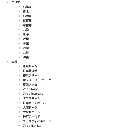
エリア
北海道
東北
北関東
首都圏
甲信越
北陸
東海
近畿
中国
四国
九州
沖縄
会場
東京ドーム
日本武道館
横浜アリーナ
埼玉スーパーアリーナ
幕張メッセ
Zepp Tokyo
Zepp DiverCity
ナゴヤドーム
日本ガイシホール
大阪ドーム
大阪城ホール
神戸ワールド
フェスティバルホール
Zepp Namba