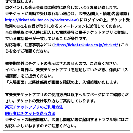
せで登録します。
ログインした楽天会員IDは絶対に退会しないようお願い致します。
※チケットが自動で受け取れない場合は、お申込(購入・抽選)内容確認 (
https://ticket.rakuten.co.jp/orderreview
) にログインの上、チケット受
取用のURLをお受け取りになるスマートフォンに送信してください。
※自動受取は申込時に記入した電話番号と電子チケットアプリに登録し
ている電話番号が一致していることが条件です。
対応端末、注意事項などは (
https://ticket.rakuten.co.jp/eticket/
) こち
らを必ずご確認ください。
発券期間外はチケットの表示はされませんので、ご注意ください。
イベント当日は、楽天チケットアプリを起動していただき、係員に「入
場画面」をご提示ください。
「入場画面」以降は係員が画面を確認の上、入場処理いたします。
▼楽天チケットアプリのご使用方法は以下ヘルプページにてご確認くだ
さい。チケットの受け取り方もご案内しております。
楽天チケットアプリのご利用方法
同行者にチケットを送る方法
※チケットの転送間違い、お渡し間違い等に起因するトラブル等にはご
対応いたしかねますのでご注意ください。