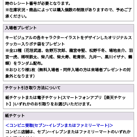
時のレシート番号が必要となります。
※在庫状況・商品によっては購入個数の制限がありますので、予めご了
承ください。
入場者プレゼント
キービジュアルの各キャラクターイラストをデザインしたオリジナルス
テッカー入りポチ袋をプレゼント
※全13種（花垣武道、佐野万次郎、龍宮寺堅、松野千冬、場地圭介、羽
宮一虎、稀咲鉄太、柴八戒、柴大寿、乾青宗、九井一、黒川イザナ、鶴
蝶）をランダム配布。
※おひとり様1枚（無料入場者・同伴入場の方は来場者プレゼントの対
象外となります）
チケット引き取り方法について
紙チケットまたは電子チケット(スマートフォンアプリ【楽天チケッ
ト】)いずれかのお引取りをお選びいただけます。
紙チケット
＜コンビニ受取(セブンｰイレブンまたはファミリーマート)＞
コンビニ店舗は、セブンｰイレブンまたはファミリーマートのいずれか