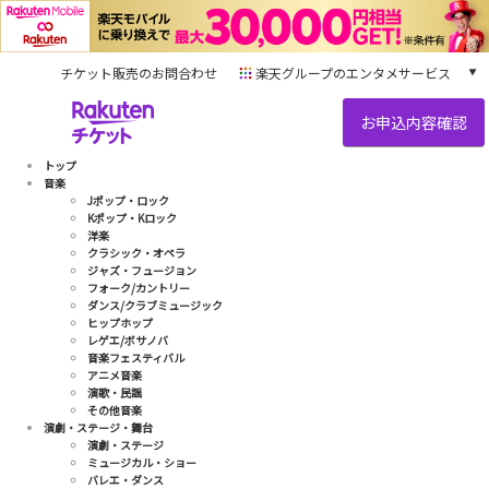
チケット販売のお問合わせ
楽天グループのエンタメサービス
チケット
楽天チケット
本/ゲーム/CD/DVD
トップ
楽天ブックス
音楽
Jポップ・ロック
電子書籍
Kポップ・Kロック
楽天Kobo
洋楽
クラシック・オペラ
雑誌読み放題
ジャズ・フュージョン
楽天マガジン
フォーク/カントリー
ダンス/クラブミュージック
音楽配信
ヒップホップ
楽天ミュージック
レゲエ/ボサノバ
音楽フェスティバル
動画配信
アニメ音楽
楽天TV
演歌・民謡
動画配信ガイド
その他音楽
演劇・ステージ・舞台
Rakuten PLAY
演劇・ステージ
無料テレビ
ミュージカル・ショー
バレエ・ダンス
Rチャンネル