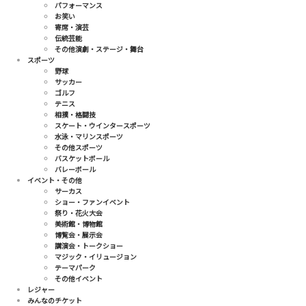
パフォーマンス
エンタメニュース
お笑い
寄席・演芸
推し楽
伝統芸能
その他演劇・ステージ・舞台
スポーツ
野球
サッカー
ゴルフ
テニス
相撲・格闘技
スケート・ウインタースポーツ
水泳・マリンスポーツ
その他スポーツ
バスケットボール
バレーボール
イベント・その他
サーカス
ショー・ファンイベント
祭り・花火大会
美術館・博物館
博覧会・展示会
講演会・トークショー
マジック・イリュージョン
テーマパーク
その他イベント
レジャー
みんなのチケット