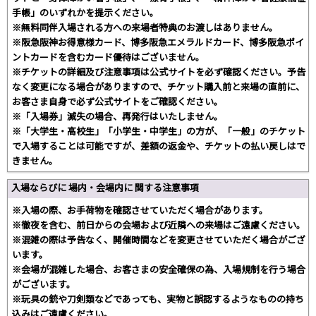
手帳」のいずれかを提示ください。
※無料同伴入場される方への来場者特典のお渡しはありません。
※阪急阪神お得意様カード、博多阪急エメラルドカード、博多阪急ポイ
ントカードを含むカード優待はございません。
※チケットの詳細及び注意事項は公式サイトを必ず確認ください。予告
なく変更になる場合がありますので、チケット購入前と来場の直前に、
お客さま自身で必ず公式サイトをご確認ください。
※「入場券」滅失の場合、再発行はいたしません。
※「大学生・高校生」「小学生・中学生」の方が、「一般」のチケット
で入場することは可能ですが、差額の返金や、チケットの払い戻しはで
きません。
入場ならびに 場内・会場内に 関する注意事項
※入場の際、お手荷物を確認させていただく場合があります。
※徹夜を含む、前日からの会場および近隣への来場はご遠慮ください。
※混雑の際は予告なく、開催時間などを変更させていただく場合がござ
います。
※会場が混雑した場合、お客さまの安全確保の為、入場規制を行う場合
がございます。
※玩具の銃や刀剣類などであっても、実物と誤認するようなものの持ち
込みはご遠慮ください。