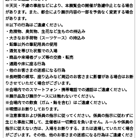
※天災・不慮の事故などにより、本展覧会の開催が急遽中止となる場合
があります。また、都合により展示内容の一部を予告なく変更する場合
があります。
※以下の行為はご遠慮ください。
・危険物、臭気物、生花など生ものの持込み
・大きなお手荷物（スーツケース）の持込み
・鉛筆以外の筆記用具の使用
・酒気を帯びた状態での入場
・商品や来場者グッズ等の交換・転売
・通路や床に座る行為
・他のお客さまの迷惑になる行為
※長時間の模写、座り込みなど周辺のお客さまに影響がある場合はお断
りさせていただく場合がございます。
※会場内でのスマートフォン・携帯電話での通話はご遠慮ください。
※展示品及び展示ケースには触れないでください。
※会場内での飲食（ガム・飴を含む）はご遠慮ください。
※喫煙はお断りしております。
※注意事項および係員の指示に従ってください。係員の指示に従わずに
生じた事故に関して、主催者は一切責任を負いません。ルールや係員の
指示に従えない方は、入場をお断りする、または退場していただく場合
がございます。その他、他のお客さまの迷惑になる行為はご遠慮くださ