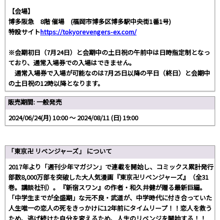
【会場】
博多阪急 8階 催場 (福岡市博多区博多駅中央街1番1号)
特設サイト
https://tokyorevengers-ex.com/
※会期初日（7月24日）と会期中の土日祝の午前中は日時指定制となっ
ており、通常入場券での入場はできません。
通常入場券で入場が可能なのは7月25日以降の平日（終日）と会期中
の土日祝の12時以降となります。
販売期間: 一般発売
2024/06/24(月) 10:00 〜 2024/08/11 (日) 19:00
「東京卍 リベンジャーズ」 について
2017年より「週刊少年マガジン」で連載を開始し、コミックス累計発行
部数8,000万部を突破した大人気漫画『東京卍リベンジャーズ』（全31
巻。講談社刊）。『新宿スワン』の作者・和久井健が贈る最新巨編。
「中学生までが全盛期」な元不良・武道が、中学時代に付き合っていた
人生唯一の恋人の死をきっかけに12年前にタイムリープ！！恋人を救う
ため、逃げ続けた自分を変えるため、人生のリベンジを開始する！！