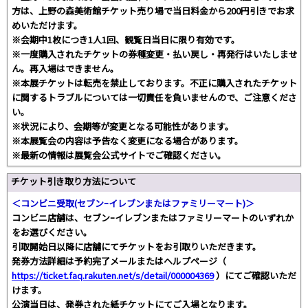
方は、上野の森美術館チケット売り場で当日料金から200円引きでお求
めいただけます。
※会期中1枚につき1人1回、観覧日当日に限り有効です。
※一度購入されたチケットの券種変更・払い戻し・再発行はいたしませ
ん。再入場はできません。
※本展チケットは転売を禁止しております。不正に購入されたチケット
に関するトラブルについては一切責任を負いませんので、ご注意くださ
い。
※状況により、会期等が変更となる可能性があります。
※本展覧会の内容は予告なく変更になる場合があります。
※最新の情報は展覧会公式サイトでご確認ください。
チケット引き取り方法について
＜コンビニ受取(セブンｰイレブンまたはファミリーマート)＞
コンビニ店舗は、セブンｰイレブンまたはファミリーマートのいずれか
をお選びください。
引取開始日以降に店舗にてチケットをお引取りいただきます。
発券方法詳細は予約完了メールまたはヘルプページ（
https://ticket.faq.rakuten.net/s/detail/000004369
）にてご確認いただ
けます。
公演当日は、発券された紙チケットにてご入場となります。