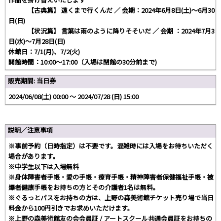
【古典篇】 遠くまで行くんだ ／ 会期：2024年6月8日(土)〜6月30
日(日)
【状況篇】 言葉は雨のように降りそそいだ ／ 会期 ：2024年7月3
日(水)〜7月28日(日)
休館日：7/1(月)、7/2(火)
開館時間：10:00〜17:00（入場は閉館の30分前まで)
販売期間: 当日券
2024/06/08(土) 00:00 〜 2024/07/28 (日) 15:00
説明／注意事項
※事前予約（日時指定）は不要です。混雑時には入場をお待ちいただく
場合があります。
※中学生以下は入場無料
※身体障害者手帳・愛の手帳・療育手帳・精神障害者保健福祉手帳・被
爆者健康手帳をお持ちの方とその介護者1名は無料。
※ぐるっとパスをお持ちの方は、上野の森美術館チケット売り場で当日
料金から100円引きでお求めいただけます。
※上野の森美術館友の会会員証 / アートスクール共通会員証をお持ちの