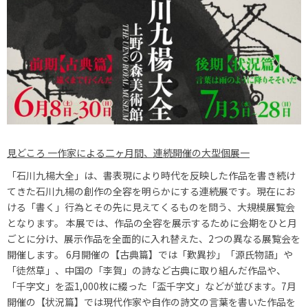
見どころ 一作家による二ヶ月間、連続開催の大型個展一
「石川九楊大全」は、書表現により時代を反映した作品を書き続け
てきた石川九楊の創作の全容を明らかにする連続展です。現在にお
ける「書く」行為とその先に見えてくるものを問う、大規模展覧会
となります。 本展では、作品の全容を展示するために会期をひと月
ごとに分け、展示作品を全面的に入れ替えた、2つの異なる展覧会を
開催します。 6月開催の【古典篇】では「歎異抄」「源氏物語」や
「徒然草」、中国の「李賀」の詩など古典に取り組んだ作品や、
「千字文」を盃1,000枚に綴った「盃千字文」などが並びます。7月
開催の【状況篇】では現代作家や自作の詩文の言葉を書いた作品を