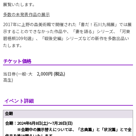
展覧いたします。
多数の未発表作品の展示
2017年に上野の森美術館で開催された「書だ！石川九楊展」では展
示することのできなかった作品や、「妻を語る」シリーズ、「河東
碧梧桐109句選」、「戦後史編」シリーズなどの新作を多数出品い
たします。
チケット価格
当日券(一般･大
2,000円 (税込)
高生)
イベント詳細
会期
会期：2024年6月8日(土)～7月28日(日)
※会期中の展示替えについては、「古典篇」と「状況篇」とで全
作品を掛け替えいたします