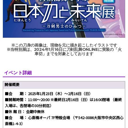
※この刀身の画像は、現物を元に描き起こしたイラストです
※当特別展は、2024年1月16日に刀剣乱舞ONLINEに実装の「火
車切」までを対象としております
イベント詳細
開催概要
■会 期： 2025年1月23日（木）～2月16日（日）
■開館時間： 11:00～20:00 ※最終日2月16日（日）は16:00閉場 （最終
入場は、各閉場の30分前迄）
■休 館 日： 会期中無休
■会 場： 心斎橋オーパ 7F特設会場 （〒542-0086大阪市中央区西心
斎橋1-4-3）