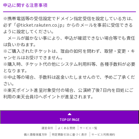
申込に関する注意事項
※携帯電話等の受信設定でドメイン指定受信を設定している方は、
必ず「@ticket.rakuten.co.jp」からのメールを事前に受信できる
ように設定してください。
メールが届かない事により、申込が確認できない場合等でも責任
は負いかねます。
※ご購入されたチケットは、理由の如何を問わず、取替・変更・キ
ャンセルはお受けできません。
※購入時、チケット代の他にシステム利用料等、各種手数料が必要
となります。
※中止等の場合、手数料は返金いたしませんので、予めご了承くだ
さい。
※楽天ポイント進呈対象受付の場合、公演終了後7日内を目処にご
利用の楽天会員IDへポイントが進呈されます。
TOP OF PAGE
運営会社
よくある質問
サービス一覧
個人情報保護方針
特定商取引法に基づく表示
サービス利用規約