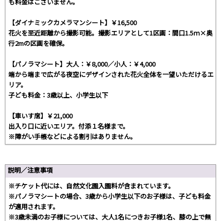
も料金はございません。
【ダイナミックカメラマンシート】￥16,500
花火を至近距離から撮影可能。撮影エリアとして1区画：間口1.5ｍ×奥
行2mの区画を確保。
【パノラマシート】大人：￥8,000／小人：￥4,000
端から端まで広がる夜空にデザインされた花火全体を一望いただけるエ
リア。
子ども料金：3歳以上、小学生以下
【車いす席】￥21,000
出入り口に近いエリア。付添１名様まで。
※障がい手帳などによる割引はありません。
説明／注意事項
※チケット代には、自然文化園入園料が含まれています。
※パノラマシートの場合、3歳から小学生以下のお子様は、子ども料金
が適用されます。
※3歳未満のお子様については、大人1名につきお子様1名、膝の上で無