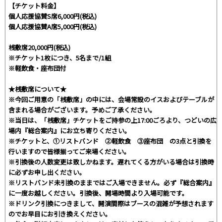
【チケット料金】
個人応援協賛S席6,000円(税込)
個人応援協賛A席5,000円(税込)
桟敷席20,000円(税込)
※チケット1枚につき、5名まで/1組
※軽飲食・座布団付
★桟敷席について★
※今回ご用意の「桟敷席」の中には、会場常設のイスおよびテーブルが
含まれる場合がございます。予めご了承ください。
※当日は、「桟敷席」チケットをご持参の上17:00ごろより、つどいの広
場内『総合案内』にお立ち寄りください。
※チケットと、①リストバンド ②軽飲食 ③座布団 の3点と引換を
行いますので皆様揃ってご来場ください。
※引換後の人数変更は致しかねます。遅れてくる方がいる場合は引換時
に必ずお申し出ください。
※リストバンド未引換のままではご入場できません。必ず『総合案内』
に一度お越しください。引換後、開場時間より入場可能です。
※ドリンク引換につきまして、開演間際はブースの混雑が予想されます
のでお早目にお引き換えください。