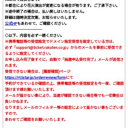
※都合により花火演出が変更になる場合が有ります。ご了承下さい。
​※途中終了の場合は、払い戻しはいたしません。
詳細は随時決定次第、お知らせいたします。
公式HP
もあわせて、ご確認ください。
──────────
◇以下、内容を必ず一読ください。
※携帯電話等の受信設定でドメイン指定受信を設定している方は、
必ず
「support@ticket.rakuten.co.jp」
からのメールを事前に受信でき
るように設定してください。
お申し込み完了後すぐに、自動で「抽選申込受付完了」メールが送信さ
れます。
受信できない場合は、[履歴確認]ページ
https://rt.tstar.jp/orderreview/form
にて
予約ができているか確認の上、携帯電話等の受信設定を今一度、ご確認
頂けます様お願いいたします。
メールが届かない事により、当選が確認できない場合等でも一切責任は
負いかねます。
なりすましメールのフィルター等の設定によって届かない事もございま
すので、
あわせてご確認をお願いいたします。