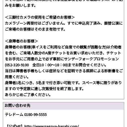
みをお願いします。
＜三脚付カメラの使用をご希望のお客様＞
カメラゾーン再受付はございません。すでに申込完了済み、振替公演に
ご来場のお客様はそのまま有効です。
＜身障者のお客様＞
身障者のお客様(車イスをご利用など自席での観覧が困難な方)は介助者
を含む、ご来場人数分のA席チケットをお買い求めいただき、チケット
をお手元にご用意の上で必ず事前にサンデーフォークプロモーション
(052-320-9100 全日10：00～18：00)までお問合せください。
当日は障害者手帳もしくは症状などを証明できる医師による診断書をご
用意ください。
身障者1名につき、5名まで付き添い可能です。スペース等に限りがあり
ますので予定数に達し次第受付を終了致します。
あらかじめご了承ください。
お問い合わせ先
テレドーム 0180-99-5555
【公式HP】http://www.nagoya-hanabi.com/