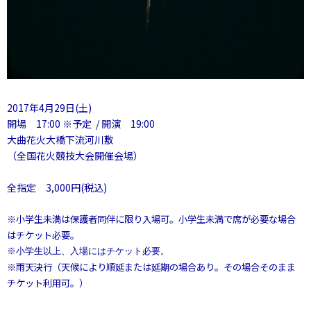
2017年4月29日(土)
開場 17:00 ※予定 / 開演 19:00
大曲花火大橋下流河川敷
（全国花火競技大会開催会場）
全指定 3,000円(税込)
※小学生未満は保護者同伴に限り入場可。小学生未満で席が必要な場合
はチケット必要。
※小学生以上、入場にはチケット必要。
※雨天決行（天候により順延または延期の場合あり。その場合そのまま
チケット利用可。）