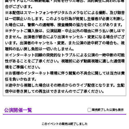
画サイトなどへの無断転載・共有を行った場合、法的責任に問われる場
合がございます。
※本配信はスマートフォンやデジタルカメラなどによる撮影、及び録音
は一切禁止いたします。このような行為が発覚し主催者が必要と判断し
た場合には、警察への通報等、捜査機関の協力を仰ぐことがあります。
※チケットご購入後は、公演延期・中止以外の理由に伴う払い戻しはで
きません。出演者が都合により出演キャンセル・変更になる場合がござ
います。出演者のキャンセル・変更、また公演の途中終了の場合も、視
聴料の払い戻し負担は一切いたしません。
※インターネット回線の突発的なトラブルによる公演の一時中断の可能
性があることをご了承ください。視聴前に必ず動画視聴に適した通信環
境をご準備ください。
※お客様のインターネット環境に伴う閲覧の不具合に関しては当方は責
任を負いかねます。
※途中から視聴した場合はその時点からのライブ配信となります。生配
信中は巻き戻しての再生はできませんのでご了承ください。
公演開催一覧
販売終了した公演も表示
このイベントの販売は終了しました