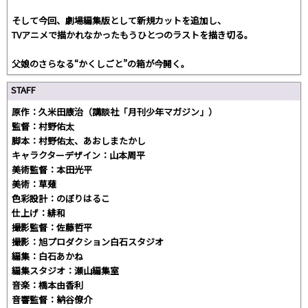
そして今回、劇場編集版として新規カットを追加し、
TVアニメで描かれなかったもうひとつのラストを描き切る。
父娘のさらなる“かくしごと”の箱が今開く。
STAFF
原作：久米田康治（講談社「月刊少年マガジン」）
監督：村野佑太
脚本：村野佑太、あおしまたかし
キャラクターデザイン：山本周平
美術監督：本田光平
美術：草薙
色彩設計：のぼりはるこ
仕上げ：緋和
撮影監督：佐藤哲平
撮影：旭プロダクション白石スタジオ
編集：白石あかね
編集スタジオ：瀬山編集室
音楽：橋本由香利
音響監督：納谷僚介