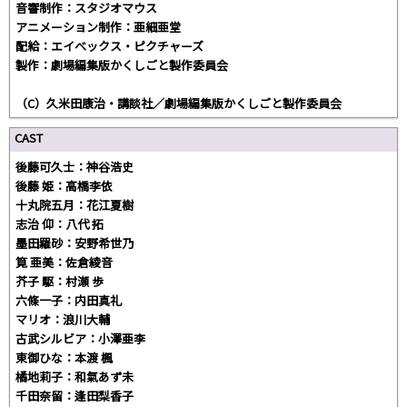
音響制作：スタジオマウス
アニメーション制作：亜細亜堂
配給：エイベックス・ピクチャーズ
製作：劇場編集版かくしごと製作委員会
（C）久米田康治・講談社／劇場編集版かくしごと製作委員会
CAST
後藤可久士：神谷浩史
後藤 姫：高橋李依
十丸院五月：花江夏樹
志治 仰：八代 拓
墨田羅砂：安野希世乃
筧 亜美：佐倉綾音
芥子 駆：村瀬 歩
六條一子：内田真礼
マリオ：浪川大輔
古武シルビア：小澤亜李
東御ひな：本渡 楓
橘地莉子：和氣あず未
千田奈留：逢田梨香子