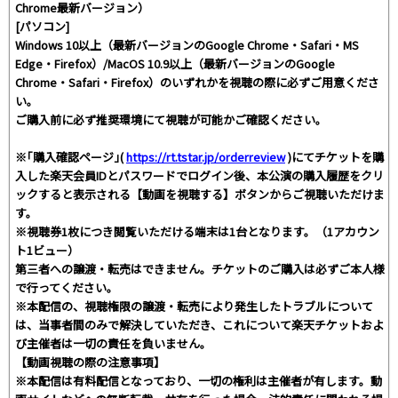
Chrome最新バージョン）
[パソコン]
Windows 10以上（最新バージョンのGoogle Chrome・Safari・MS
Edge・Firefox）/MacOS 10.9以上（最新バージョンのGoogle
Chrome・Safari・Firefox）のいずれかを視聴の際に必ずご用意くださ
い。
ご購入前に必ず推奨環境にて視聴が可能かご確認ください。
※｢購入確認ページ｣(
https://rt.tstar.jp/orderreview
)にてチケットを購
入した楽天会員IDとパスワードでログイン後、本公演の購入履歴をクリ
ックすると表示される【動画を視聴する】ボタンからご視聴いただけま
す。
※視聴券1枚につき閲覧いただける端末は1台となります。（1アカウン
ト1ビュー）
第三者への譲渡・転売はできません。チケットのご購入は必ずご本人様
で行ってください。
※本配信の、視聴権限の譲渡・転売により発生したトラブルについて
は、当事者間のみで解決していただき、これについて楽天チケットおよ
び主催者は一切の責任を負いません。
【動画視聴の際の注意事項】
※本配信は有料配信となっており、一切の権利は主催者が有します。動