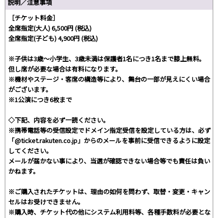
説明／注意事項
［チケット料金］
全席指定(大人) 6,500円 (税込)
全席指定(子ども) 4,900円 (税込)
※子供は3歳～小学生、3歳未満は保護者1名につき1名まで膝上無料。
但し席が必要な場合は有料になります。
※機材やステージ・客席の構造等により、舞台の一部が見えにくい場合
がございます。
※1公演につき6枚まで
◇下記、内容を必ず一読ください。
※携帯電話等の受信設定でドメイン指定受信を設定している方は、必ず
「@ticket.rakuten.co.jp」からのメールを事前に受信できるように設定
してください。
メールが届かない事により、当選が確認できない場合等でも責任は負い
かねます。
※ご購入されたチケットは、理由の如何を問わず、取替・変更・キャン
セルはお受けできません。
※購入時、チケット代の他にシステム利用料等、各種手数料が必要とな