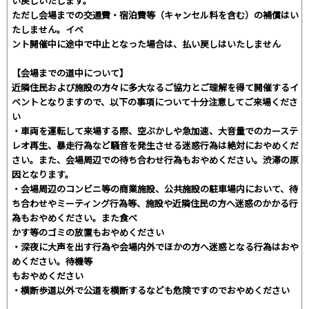
い戻しいたします。
ただし会場までの交通費・宿泊費等（キャンセル料を含む）の補償はい
たしません。イベ
ント開催中に途中で中止となった場合は、払い戻しはいたしません
【会場までの道中について】
近隣住民および施設の方々に多大なるご協力とご理解を得て開催するイ
ベントとなりますので、以下の事項について十分注意してご来場くださ
い
・車両を運転して来場する際、空ぶかしや急加速、大音量でのカーステ
レオ再生、暴走行為など騒音を発生させる迷惑行為は絶対におやめくだ
さい。また、会場周辺での待ち合わせ行為もおやめください。渋滞の原
因となります。
・会場周辺のコンビニ等の商業施設、公共施設の駐車場内において、待
ち合わせやミーティング行為等、施設や近隣住民の方へ迷惑のかかる行
為もおやめください。また食べ
かす等のゴミの放置もおやめください
・深夜に大声を出す行為や会場内外でほかの方へ迷惑となる行為はおや
めください。待機等
もおやめください
・横断歩道以外で公道を横断するなども危険ですのでおやめください