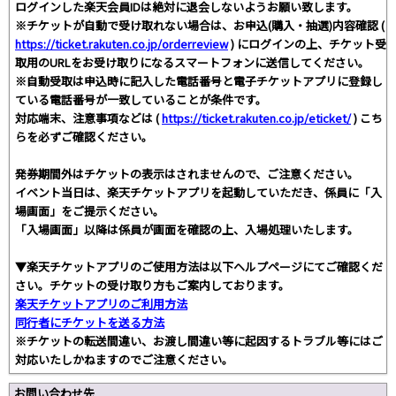
ログインした楽天会員IDは絶対に退会しないようお願い致します。
※チケットが自動で受け取れない場合は、お申込(購入・抽選)内容確認 (
https://ticket.rakuten.co.jp/orderreview
) にログインの上、チケット受
取用のURLをお受け取りになるスマートフォンに送信してください。
※自動受取は申込時に記入した電話番号と電子チケットアプリに登録し
ている電話番号が一致していることが条件です。
対応端末、注意事項などは (
https://ticket.rakuten.co.jp/eticket/
) こち
らを必ずご確認ください。
発券期間外はチケットの表示はされませんので、ご注意ください。
イベント当日は、楽天チケットアプリを起動していただき、係員に「入
場画面」をご提示ください。
「入場画面」以降は係員が画面を確認の上、入場処理いたします。
▼楽天チケットアプリのご使用方法は以下ヘルプページにてご確認くだ
さい。チケットの受け取り方もご案内しております。
楽天チケットアプリのご利用方法
同行者にチケットを送る方法
※チケットの転送間違い、お渡し間違い等に起因するトラブル等にはご
対応いたしかねますのでご注意ください。
お問い合わせ先