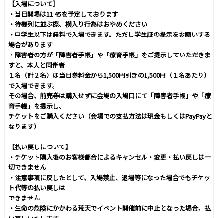
【入場について】
・当日開場は11:45を予定しております
・待機列に並ぶ際、横入り行為はおやめください
・中学生以下は無料で入場できます。ただし学生証の提示をお願いする
場合があります
・障害者の方が「障害者手帳」や「療育手帳」をご提示していただきま
すと、本人と同伴者
１名（計２名）は当日券料金から1,500円引きの1,500円（１名あたり）
で入場できます。
その場合、前売券は購入せずに会場の入場口にて「障害者手帳」や「療
育手帳」を提示し、
チケットをご購入ください（会場での支払方法は現金もしくはPayPayと
なります）
【払い戻しについて】
・チケット購入後のお客様都合によるキャンセル・変更・払い戻しは一
切できません
・注意事項に反したとして、入場禁止、退場等になった場合でもチケッ
ト代等の払い戻しは
できません
・生命の危険にかかわる荒天でイベント開催前に中止となった場合、払