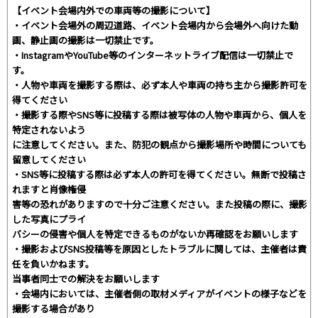
【イベント会場内外での車両等の撮影について】
・イベント会場外の周辺道路、イベント会場内から会場外へ向けた動
画、静止画の撮影は一切禁止です。
・InstagramやYouTube等のインターネットライブ配信は一切禁止で
す。
・人物や車両を撮影する際は、必ず本人や車両の持ち主から撮影許可を
得てください
・撮影する際やSNS等に投稿する際は被写体の人物や車両から、個人を
特定されないよう
に注意してください。また、防犯の観点から撮影場所や時間についても
留意してください
・SNS等に投稿する際は必ず本人の許可を得てください。無断で投稿さ
れますと肖像権侵
害等の恐れがありますので十分ご注意ください。また投稿の際に、撮影
した写真にプライ
バシーの侵害や個人を特定できるものがないか再確認をお願いします
・撮影およびSNS投稿等を原因としたトラブルに関しては、主催者は責
任を負いかねます。
当事者同士での解決をお願いします
・会場内においては、主催者側の取材メディアがイベントの様子などを
撮影する場合があり