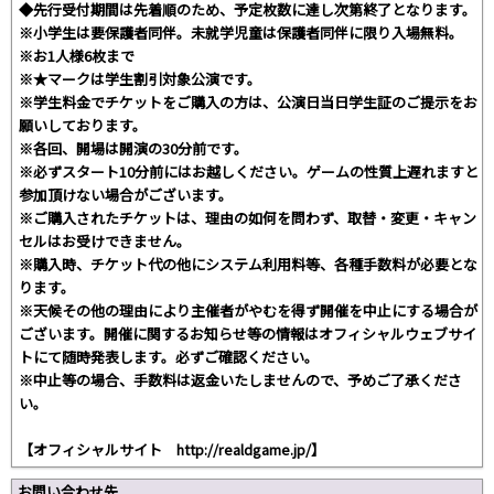
◆先行受付期間は先着順のため、予定枚数に達し次第終了となります。
※小学生は要保護者同伴。未就学児童は保護者同伴に限り入場無料。
※お1人様6枚まで
※★マークは学生割引対象公演です。
※学生料金でチケットをご購入の方は、公演日当日学生証のご提示をお
願いしております。
※各回、開場は開演の30分前です。
※必ずスタート10分前にはお越しください。ゲームの性質上遅れますと
参加頂けない場合がございます。
※ご購入されたチケットは、理由の如何を問わず、取替・変更・キャン
セルはお受けできません。
※購入時、チケット代の他にシステム利用料等、各種手数料が必要とな
ります。
※天候その他の理由により主催者がやむを得ず開催を中止にする場合が
ございます。開催に関するお知らせ等の情報はオフィシャルウェブサイ
トにて随時発表します。必ずご確認ください。
※中止等の場合、手数料は返金いたしませんので、予めご了承くださ
い。
【オフィシャルサイト http://realdgame.jp/】
お問い合わせ先