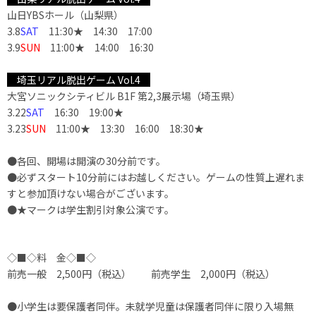
山日YBSホール（山梨県）
3.8
SAT
11:30★ 14:30 17:00
3.9
SUN
11:00★ 14:00 16:30
埼玉リアル脱出ゲーム Vol.4
大宮ソニックシティビル B1F 第2,3展示場（埼玉県）
3.22
SAT
16:30 19:00★
3.23
SUN
11:00★ 13:30 16:00 18:30★
●各回、開場は開演の30分前です。
●必ずスタート10分前にはお越しください。ゲームの性質上遅れま
すと参加頂けない場合がございます。
●★マークは学生割引対象公演です。
◇■◇料 金◇■◇
前売一般 2,500円（税込） 前売学生 2,000円（税込）
●小学生は要保護者同伴。未就学児童は保護者同伴に限り入場無