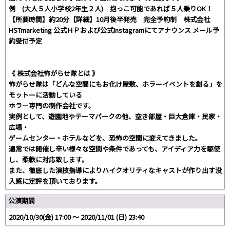
例 (大人５人小学校2年生２人) 抱っこ可能であれば５人乗りOK！
【所要時間】約20分【詳細】10月後半発売 完全予約制 株式会社
HSTmarketing 公式ＨＰおよび公式Instagramにてアナウンス メール予
約受付予定
《 株式会社怖がらせ隊とは 》
怖がらせ隊は「どんな空間にもお化け屋敷、ホラーイベントを創る」を
モットーに活動している
ホラー専門の制作会社です。
実例として、遊園地やテーマパークの他、空き部屋・巨大倉庫・民家・
広場・
ゲームセンター・ホテルなどを、恐怖の空間に変えてきました。
通常では開催し辛い様々な空間や条件であっても、アイディア力を駆使
し、柔軟に対応致します。
また、徹底した演技指導によりハイクオリティなキャストが作り出す没
入感に定評を頂いております。
公演期間
2020/10/30(金) 17:00 〜 2020/11/01 (日) 23:40