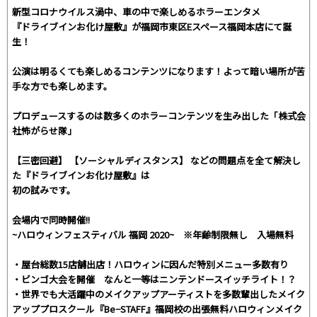
新型コロナウイルス渦中、車の中で楽しめるホラーエンタメ
『ドライブインお化け屋敷』が福岡市東区Eスペース福岡本店にて誕
生！
公演は明るくても楽しめるコンテンツになります！よって暗い場所が苦
手な方でも楽しめます。
プロデュースするのは数多くのホラーコンテンツを生み出した「株式会
社怖がらせ隊」
【三密回避】 【ソーシャルディスタンス】 などの問題点を全て解決し
た『ドライブインお化け屋敷』は
初の試みです。
会場内で同時開催!!
~ハロウィンフェスティバル 福岡 2020~ ※年齢制限無し 入場無料
・屋台総数15店舗出店！ハロウィンに因んだ特別メニュー多数有り
・ビンゴ大会を開催 なんと一等はニンテンドースイッチライト！？
・世界でも大活躍中のメイクアップアーティストを多数輩出したメイク
アッププロスクール『Be−STAFF』福岡校の出張無料ハロウィンメイク