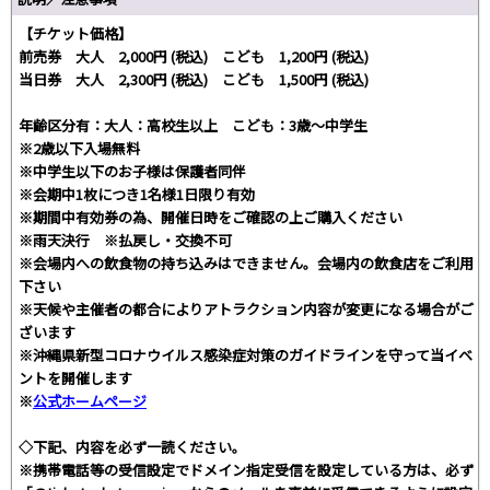
【チケット価格】
前売券 大人 2,000円 (税込) こども 1,200円 (税込)
当日券 大人 2,300円 (税込) こども 1,500円 (税込)
年齢区分有：大人：高校生以上 こども：3歳～中学生
※2歳以下入場無料
※中学生以下のお子様は保護者同伴
※会期中1枚につき1名様1日限り有効
※期間中有効券の為、開催日時をご確認の上ご購入ください
※雨天決行 ※払戻し・交換不可
※会場内への飲食物の持ち込みはできません。会場内の飲食店をご利用
下さい
※天候や主催者の都合によりアトラクション内容が変更になる場合がご
ざいます
※沖縄県新型コロナウイルス感染症対策のガイドラインを守って当イベ
ントを開催します
※
公式ホームページ
◇下記、内容を必ず一読ください。
※携帯電話等の受信設定でドメイン指定受信を設定している方は、必ず