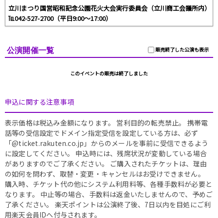
立川まつり国営昭和記念公園花火大会実行委員会（立川商工会議所内）
℡042-527-2700（平日9:00～17:00）
公演開催一覧
販売終了した公演も表示
このイベントの販売は終了しました
申込に関する注意事項
表示価格は税込み金額になります。 営利目的の転売禁止。 携帯電
話等の受信設定でドメイン指定受信を設定している方は、必ず
「@ticket.rakuten.co.jp」からのメールを事前に受信できるよう
に設定してください。 申込時には、残席状況が変動している場合
がありますのでご了承ください。 ご購入されたチケットは、理由
の如何を問わず、取替・変更・キャンセルはお受けできません。
購入時、チケット代の他にシステム利用料等、各種手数料が必要と
なります。 中止等の場合、手数料は返金いたしませんので、予めご
了承ください。 楽天ポイントは公演終了後、7日以内を目処にご利
用楽天会員IDへ付与されます。