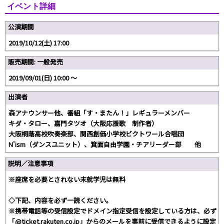
イベント詳細
公演期間
2019/10/12(土) 17:00
販売期間: 一般発売
2019/09/01(日) 10:00 〜
出演者
森アナウンサー他、番組「す・またん！」レギュラーメンバー
キダ・タロー、嘉門タツオ（大阪応援歌 制作者）
大阪桐蔭高校吹奏楽部、関西創価小学校ビクトワール合唱団
N'ism（ダンスユニット）、箕面自由学園・チアリーダー部 他
説明／注意事項
※座席を必要とされない未就学児は無料
◇下記、内容を必ず一読ください。
※携帯電話等の受信設定でドメイン指定受信を設定している方は、必ず
「@ticket.rakuten.co.jp」からのメールを事前に受信できるように設定