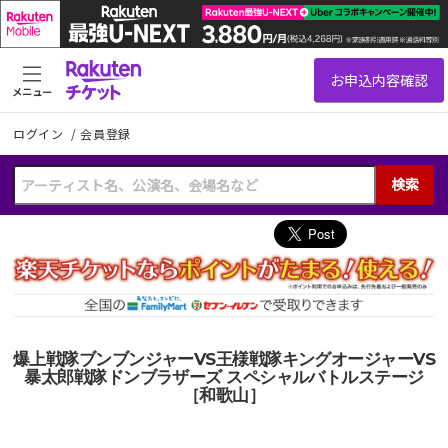
メニュー
ログイン
/
会員登録
検索
爆上戦隊ブンブンジャーVS王様戦隊キングオージャーVS
暴太郎戦隊ドンブラザーズ スペシャルバトルステージ
［和歌山］