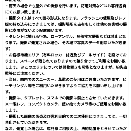
・雨天の場合でも屋外での撮影を行います。防雨対策などはお客様各自
にてお願い致します。
・撮影タイムはすべて囲み形式になります。フラッシュの使用及びレフ
版の持ち込みにつきましては、撮影場所を占有もしくは他のお客様の撮
影に支障がないよう配慮願います。
・タレントに触れる行為、ローアングル、局部接写撮影などは禁止とな
ります。撮影が発覚された場合、その場で写真のデータ削除いただきま
す）
・お客様待機エリア（有料ロッカー付近及びプールサイド）を設けてお
ります。スペースが限られておりますので譲り合ってご利用をお願い致
します。 ※このエリアについては荷物置きも可能となりますが、紛失盗
難等にご注意ください。
・当日、園内でのスニーカー、革靴のご使用はご遠慮いただきます。ビ
ーチサンダル等をご利用いただきますようご協力をお願い申し上げま
す。
・撮影は、タブレット、スマホでの撮影は禁止とさせていただきます。
※一眼レフ、コンパクトカメラ、使い捨てカメラ等のご使用をお願い致
します。
・撮影した画像の販売及び営利目的での二次使用につきましては、一切
禁止させていただきます。
なお、発覚した場合は、専門家に相談の上、法的処置をとらせていただ