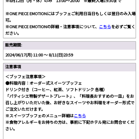
※8月12日（月・休）のみ 13:00～20:00 ※最終入場19:30まで
※ONE PIECE EMOTIONにはブッフェご利用日当日もしくは翌日のみ入場
可。
※ONE PIECE EMOTIONの詳細・注意事項について、
こちら
を必ずご覧く
ださい。
販売期間:
2024/06/17(月) 11:00 〜 8/11(日)23:59
注意事項
＜ブッフェ注意事項＞
●料理内容：オーダー式スイーツブッフェ
ドリンク付き（コーヒー、紅茶、ソフトドリンク 各種）
「パティシエ特製デザートプレート」、「料理長おすすめの一皿」をお
召し上がりいただいた後、お好きなスイーツやお料理をオーダー形式で
ご注文いただけます。
※スイーツブッフェのメニュー詳細は
こちら
※食物アレルギーをお持ちの方は、事前に下記ホテル宛にお問合せくだ
さい。