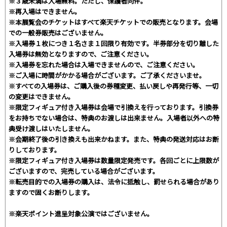
※３歳未満は入場無料。ただし、保護者同伴。
※再入場はできません。
※本展覧会のチケットはすべて楽天チケットでの販売となります。会場
での一般券販売はございません。
※入場券１枚につき１名さま１回限り有効です。半券部分を切り離した
入場券は無効となりますので、ご注意ください。
※入場券を忘れた場合は入場できませんので、ご注意ください。
※ご入場に時間がかかる場合がございます。ご了承くださいませ。
※すべての入場券は、ご購入後の券種変更、払い戻しや再発行等、一切
の変更はできません。
※限定フィギュア付き入場券は会場で引換えを行っております。引換券
をお持ちでない場合は、特典のお渡しは出来ません。入場者以外への特
典受け渡しはいたしません。
※会期終了後の引き換えも出来かねます。また、特典の発送対応はお断
りしております。
※限定フィギュア付き入場券は数量限定発売です。各回ごとに上限数が
ございますので、完売している場合がございます。
※転売目的での入場券の購入は、法令に抵触し、罰せられる場合があり
ますので固くお断りします。
※楽天ポイント進呈対象公演ではございません。