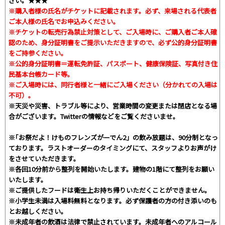
さい。★★★
※購入者様の氏名がチケットに記載されます。必ず、来場される代表者
ご本人様の氏名でお申込みください。
※チケットの転売行為禁止対策として、ご入場時に、ご購入者ご本人確
認のため、身分証明書をご提示いただきますので、必ず公的身分証明書
をご持参ください。
※公的身分証明書＝運転免許証、パスポート、健康保険証、写真付き住
民基本台帳カード等。
※ご入場時には、同行者様と一緒にご入場ください（分かれての入場は
不可）。
※天災や災害、トラブル等により、営業時間の変更または閉店となる場
合がございます。Twitterの情報などをご覧くださいませ。
※｢お祭だよ！けものフレンズがーでん2」の飲み放題は、90分制となっ
ております。ラストオーダーのタイミングにて、スタッフよりお声がけ
をさせていただきます。
※各回10分前から整列を開始いたします。建物の1階にて整列をお願い
いたします。
※ご提供したフードは衛生上お持ち帰りいただくことができません。
※小学生未満は入場料無料となります。必ず保護者の方の付き添いのも
とお越しください。
※未成年者の飲酒は法律で禁止されています。未成年者へのアルコール