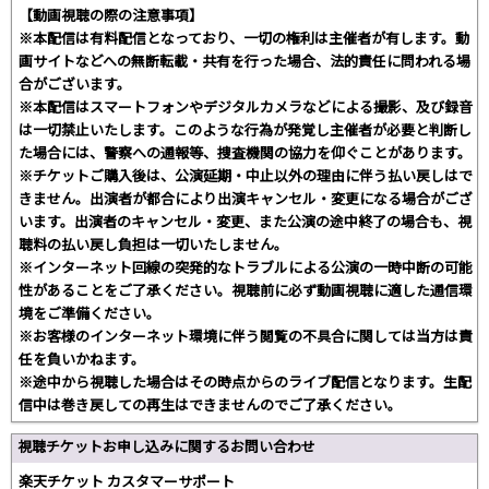
【動画視聴の際の注意事項】
※本配信は有料配信となっており、一切の権利は主催者が有します。動
画サイトなどへの無断転載・共有を行った場合、法的責任に問われる場
合がございます。
※本配信はスマートフォンやデジタルカメラなどによる撮影、及び録音
は一切禁止いたします。このような行為が発覚し主催者が必要と判断し
た場合には、警察への通報等、捜査機関の協力を仰ぐことがあります。
※チケットご購入後は、公演延期・中止以外の理由に伴う払い戻しはで
きません。出演者が都合により出演キャンセル・変更になる場合がござ
います。出演者のキャンセル・変更、また公演の途中終了の場合も、視
聴料の払い戻し負担は一切いたしません。
※インターネット回線の突発的なトラブルによる公演の一時中断の可能
性があることをご了承ください。視聴前に必ず動画視聴に適した通信環
境をご準備ください。
※お客様のインターネット環境に伴う閲覧の不具合に関しては当方は責
任を負いかねます。
※途中から視聴した場合はその時点からのライブ配信となります。生配
信中は巻き戻しての再生はできませんのでご了承ください。
視聴チケットお申し込みに関するお問い合わせ
楽天チケット カスタマーサポート