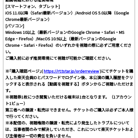
[スマートフォン、タブレット]
iOS 11.0以降（Safari最新バージョン）/Android OS 5.0以降（Google
Chrome最新バージョン）
[パソコン]
Windows 10以上（最新バージョンのGoogle Chrome・Safari・MS
Edge・Firefox）/MacOS 10.9以上（最新バージョンのGoogle
Chrome・Safari・Firefox）のいずれかを視聴の際に必ずご用意くださ
い。
ご購入前に必ず推奨環境にて視聴が可能かご確認ください。
※｢購入確認ページ｣(
https://rt.tstar.jp/orderreview
)にてチケットを購
入した楽天会員IDとパスワードでログイン後、本公演の購入履歴をクリ
ックすると表示される【動画を視聴する】ボタンからご視聴いただけま
す。
※視聴券1枚につき閲覧いただける端末は1台となります。（1アカウン
ト1ビュー）
第三者への譲渡・転売はできません。チケットのご購入は必ずご本人様
で行ってください。
※本配信の、視聴権限の譲渡・転売により発生したトラブルについて
は、当事者間のみで解決していただき、これについて楽天チケットおよ
び主催者は一切の責任を負いません。