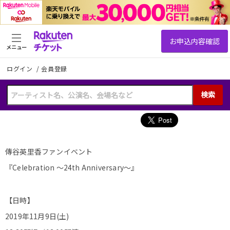
メニュー
ログイン
/
会員登録
検索
傳谷英里香ファンイベント
『Celebration 〜24th Anniversary〜』
【日時】
2019年11月9日(土)