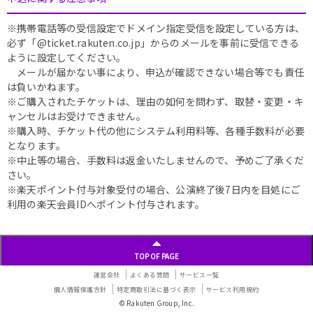
※携帯電話等の受信設定でドメイン指定受信を設定している方は、
必ず「@ticket.rakuten.co.jp」からのメールを事前に受信できる
ように設定してください。
メールが届かない事により、申込が確認できない場合等でも責任
は負いかねます。
※ご購入されたチケットは、理由の如何を問わず、取替・変更・キ
ャンセルはお受けできません。
※購入時、チケット代の他にシステム利用料等、各種手数料が必要
となります。
※中止等の場合、手数料は返金いたしませんので、予めご了承くだ
さい。
※楽天ポイント付与対象受付の場合、公演終了後7日内を目処にご
利用の楽天会員IDへポイント付与されます。
TOP OF PAGE
運営会社
よくある質問
サービス一覧
個人情報保護方針
特定商取引法に基づく表示
サービス利用規約
© Rakuten Group, Inc.