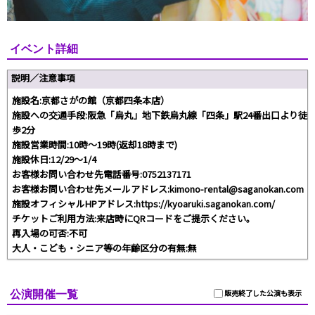
イベント詳細
説明／注意事項
施設名:京都さがの館（京都四条本店）
施設への交通手段:阪急「烏丸」地下鉄烏丸線「四条」駅24番出口より徒
歩2分
施設営業時間:10時～19時(返却18時まで)
施設休日:12/29～1/4
お客様お問い合わせ先電話番号:0752137171
お客様お問い合わせ先メールアドレス:kimono-rental@saganokan.com
施設オフィシャルHPアドレス:https://kyoaruki.saganokan.com/
チケットご利用方法:来店時にQRコードをご提示ください。
再入場の可否:不可
大人・こども・シニア等の年齢区分の有無:無
公演開催一覧
販売終了した公演も表示