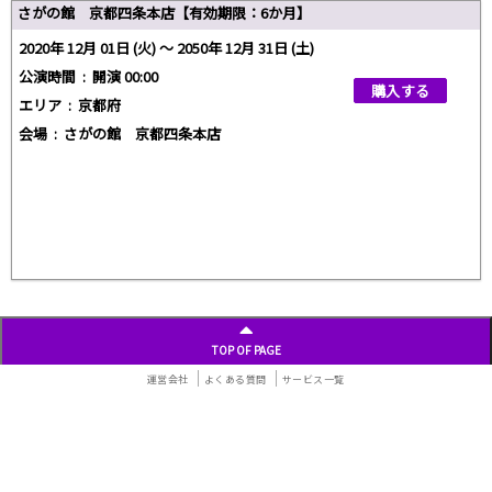
さがの館 京都四条本店【有効期限：6か月】
2020年 12月 01日 (火) 〜 2050年 12月 31日 (土)
公演時間 :
開演 00:00
購入する
エリア :
京都府
会場 :
さがの館 京都四条本店
TOP OF PAGE
運営会社
よくある質問
サービス一覧
個人情報保護方針
特定商取引法に基づく表示
サービス利用規約
© Rakuten Group, Inc.